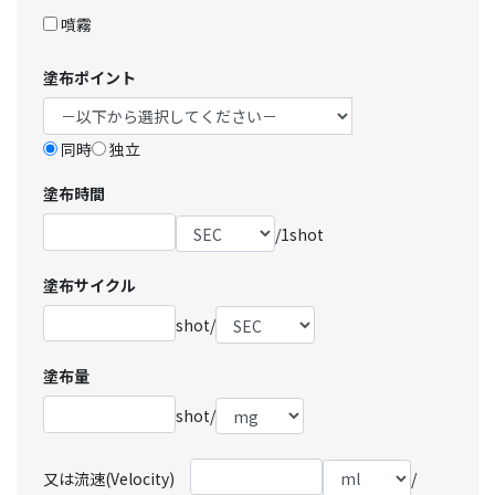
噴霧
塗布ポイント
同時
独立
塗布時間
/1shot
塗布サイクル
shot/
塗布量
shot/
又は流速(Velocity)
/