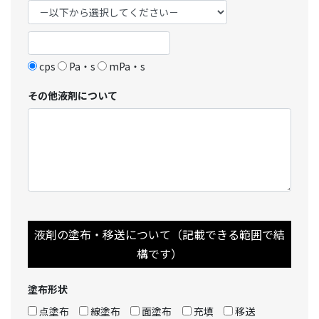
cps
Pa・s
mPa・s
その他液剤について
液剤の塗布・移送について（記載できる範囲で結
構です）
塗布形状
点塗布
線塗布
面塗布
充填
移送