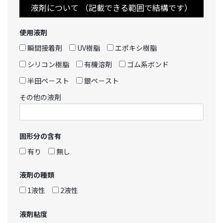
液剤について （記載できる範囲で結構です）
使用液剤
瞬間接着剤
UV樹脂
エポキシ樹脂
シリコン樹脂
有機溶剤
ゴム系ボンド
半田ペ－スト
銀ペ－スト
その他の液剤
固形分の含有
有り
無し
液剤の種類
1液性
2液性
液剤粘度