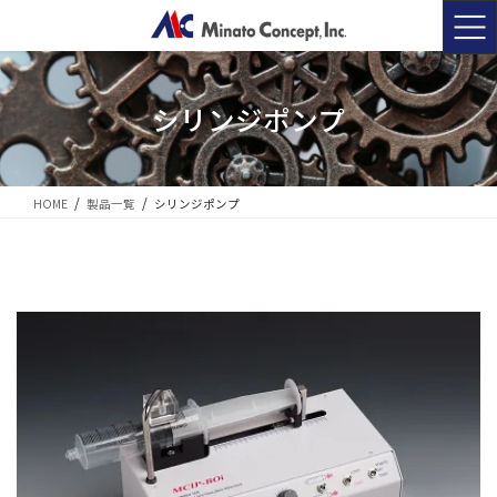
コ
ナ
ン
ビ
テ
ゲ
ン
ー
ツ
シ
シリンジポンプ
に
ョ
移
ン
動
に
移
HOME
製品一覧
シリンジポンプ
動