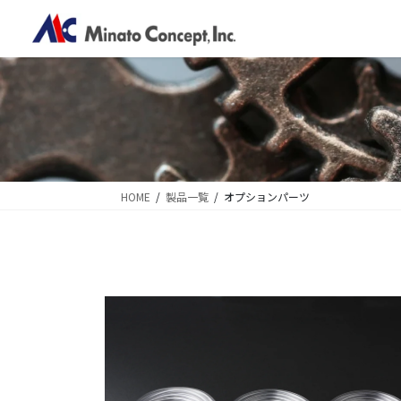
コ
ナ
ン
ビ
テ
ゲ
ン
ー
ツ
シ
に
ョ
移
ン
動
に
移
HOME
製品一覧
オプションパーツ
動