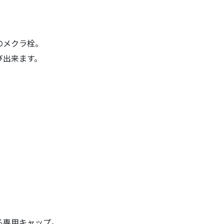
のメクラ栓。
び出来ます。
る専用キャップ。