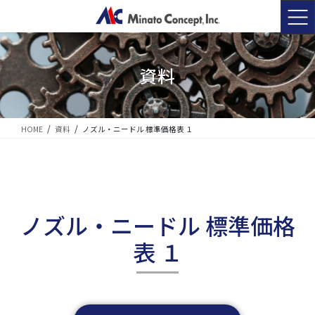
コ
ナ
ン
ビ
テ
ゲ
ン
ー
ツ
シ
資料
に
ョ
移
ン
動
に
移
HOME
資料
ノズル・ニードル 標準価格表 １
動
ノズル・ニードル 標準価格
表 １