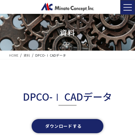
コ
ナ
ン
ビ
テ
ゲ
ン
ー
ツ
シ
資料
に
ョ
移
ン
動
に
移
HOME
資料
DPCO-Ⅰ CADデータ
動
DPCO-Ⅰ CADデータ
ダウンロードする