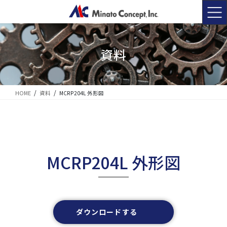
コ
ナ
ン
ビ
テ
ゲ
ン
ー
ツ
シ
資料
に
ョ
移
ン
動
に
移
HOME
資料
MCRP204L 外形図
動
MCRP204L 外形図
ダウンロードする