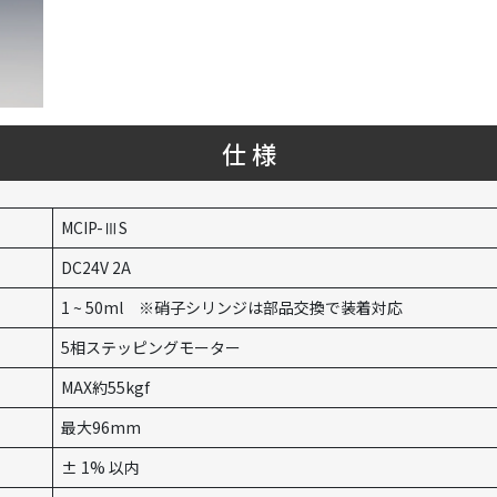
仕 様
MCIP-ⅢS
DC24V 2A
1 ~ 50ml ※硝子シリンジは部品交換で装着対応
5相ステッピングモーター
MAX約55kgf
最大96mm
± 1% 以内