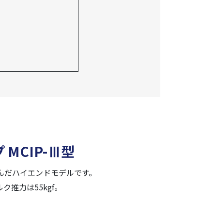
MCIP-Ⅲ型
んだハイエンドモデルです。
推力は55kgf。