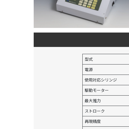
型式
電源
使用対応シリンジ
駆動モーター
最大推力
ストローク
再現精度