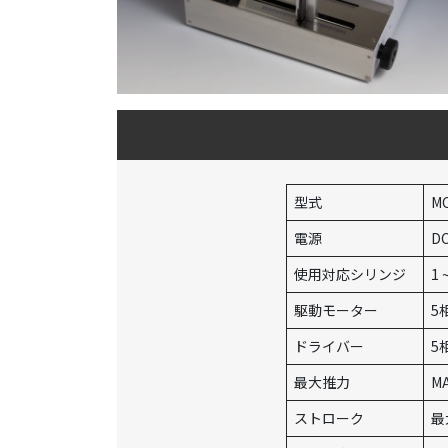
型式
M
電源
DC
使用対応シリンジ
1
駆動モーター
5
ドライバー
5
最大推力
M
ストローク
最