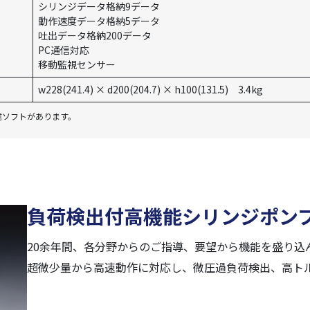
シリンジデータ格納9データ
動作速度データ格納5データ
吐出データ格納200データ
PC通信対応
移動監視センサー
w228(241.4) × d200(204.7) × h100(131.5) 3.4kg
通信ソフトがあります。
負荷検出付高機能シリンジポンプ 
20余年間、各分野からのご指導、要望から機能を盛り込
超微少量から高速動作に対応し、微圧過負荷検出、高トルク