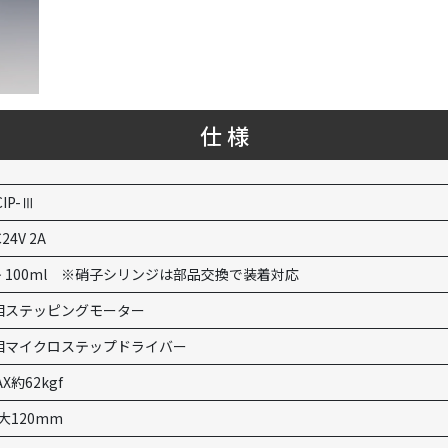
仕 様
CIP-Ⅲ
24V 2A
 ~ 100ml ※硝子シリンジは部品交換で装着対応
相ステッピングモーター
相マイクロステップドライバー
AX約62kgf
大120mm