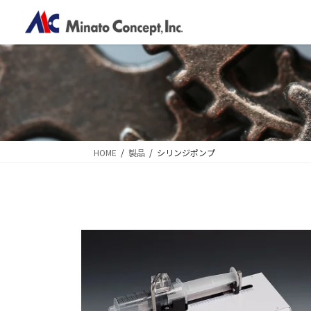
コ
ナ
ン
ビ
テ
ゲ
ン
ー
ツ
シ
に
ョ
移
ン
動
に
移
HOME
製品
シリンジポンプ
動