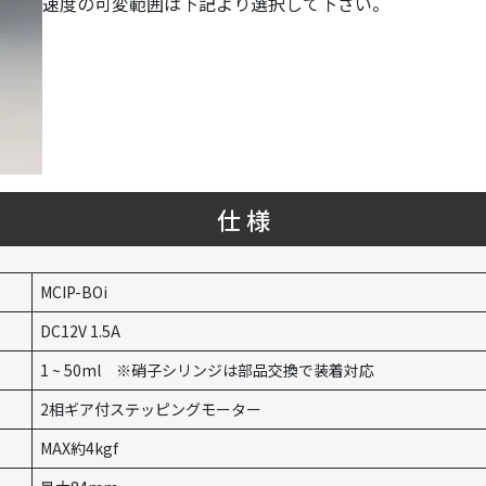
速度の可変範囲は下記より選択して下さい。
仕 様
MCIP-BOi
DC12V 1.5A
1 ~ 50ml ※硝子シリンジは部品交換で装着対応
2相ギア付ステッピングモーター
MAX約4kgf