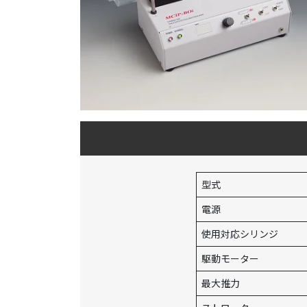
型式
電源
使用対応シリンジ
駆動モーター
最大推力