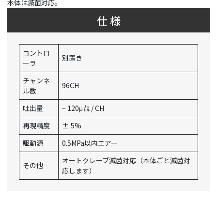
本体は滅菌対応。
仕 様
コントロ
別置き
ーラ
チャンネ
96CH
ル数
吐出量
~ 120μ㍑ / CH
再現精度
± 5%
駆動源
0.5MPa以内エアー
オートクレーブ滅菌対応（本体ごと滅菌対
その他
応します）