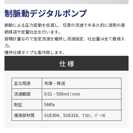
制脈動デジタルポンプ
脈動による圧力変動を低減し、任意の流速で半永久的に液剤の連
続移送や定量吐出を行います。
容積計量なので安定流速を維持し流速設定、吐出量は全て数値入
力。
攪拌仕様タイプも製作致します。
仕 様
主な用途
充填・移送
流速範囲
0.01 ~ 500ml / min
耐圧
5MPa
接液部材質
SUS304、SUS316、ﾃﾌﾛﾝ、ﾊﾟｰﾌﾛ