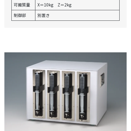
可搬質量
X＝10kg Z＝2kg
制御部
別置き