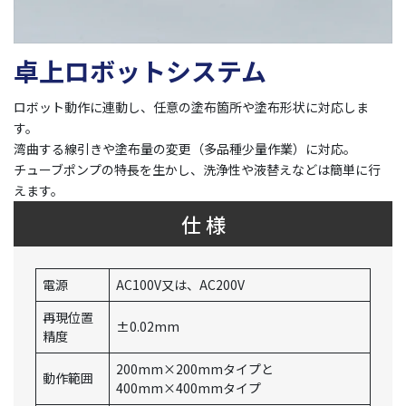
卓上ロボットシステム
ロボット動作に連動し、任意の塗布箇所や塗布形状に対応しま
す。
湾曲する線引きや塗布量の変更（多品種少量作業）に対応。
チューブポンプの特長を生かし、洗浄性や液替えなどは簡単に行
えます。
仕 様
電源
AC100V又は、AC200V
再現位置
±0.02mm
精度
200mm×200mmタイプと
動作範囲
400mm×400mmタイプ