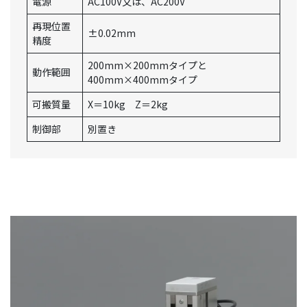
電源
AC100V又は、AC200V
再現位置
±0.02mm
精度
200mm×200mmタイプと
動作範囲
400mm×400mmタイプ
可搬質量
X＝10kg Z＝2kg
制御部
別置き