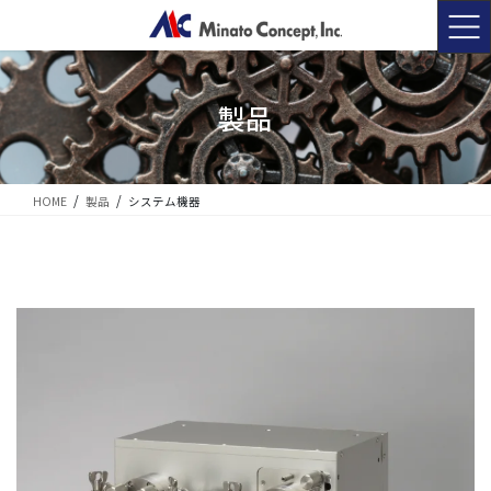
コ
ナ
ン
ビ
テ
ゲ
ン
ー
ツ
シ
製品
に
ョ
移
ン
動
に
移
HOME
製品
システム機器
動